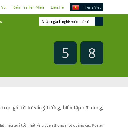
h Vụ
Kiểm Tra Tên Miền
Liên Hệ
Tiếng Việt
ầu
5
8
 trọn gói từ tư vấn ý tưởng, biên tập nội dung,
 đạt hiệu quả tốt nhất về truyền thông một quảng cáo Poster