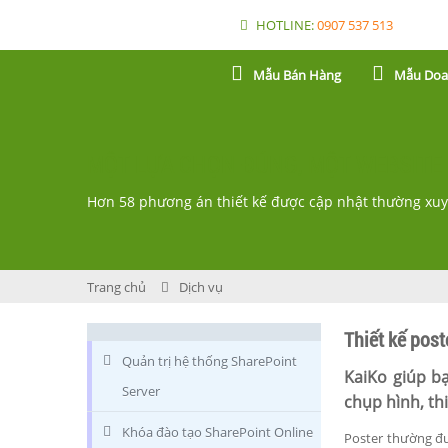
HOTLINE:
0907 537 513
Mẫu Bán Hàng
Mẫu Doa
MỘT LỰA CHỌN ĐÚNG, MỘT WEBSITE 
Hơn 58 phương án thiết kế được cập nhật thường xu
Trang chủ
Dịch vụ
Thiết kế pos
Quản trị hệ thống SharePoint
KaiKo giúp bạ
Server
chụp hình, th
Khóa đào tạo SharePoint Online
Poster thường đư