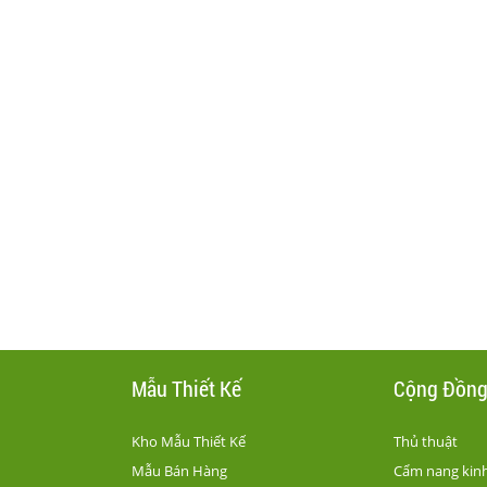
Mẫu Thiết Kế
Cộng Đồn
Kho Mẫu Thiết Kế
Thủ thuật
Mẫu Bán Hàng
Cẩm nang kin