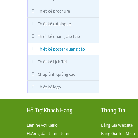
Thiết kế brochure
Thiết kế catalogue
Thiết kế quảng cáo báo
Thiết kế poster quảng cáo
Thiết kế Lịch Tết
Chụp ảnh quảng cáo
Thiết kế logo
Hỗ Trợ Khách Hàng
Thông Tin
Liên hệ với Kaiko
Bảng Giá Website
Hướng dẫn thanh toán
Bảng Giá Tên Miền