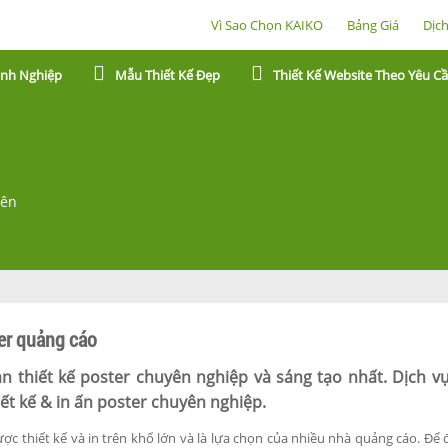
Vì Sao Chọn KAIKO
Bảng Giá
Dịc
nh Nghiệp
Mẫu Thiết Kế Đẹp
Thiết Kế Website Theo Yêu C
NỔI BẬT
yên
ter quảng cáo
n thiết kế poster chuyên nghiệp và sáng tạo nhất. Dịch vụ
iết kế & in ấn poster chuyên nghiệp.
ợc thiết kế và in trên khổ lớn và là lựa chọn của nhiều nhà quảng cáo. Để