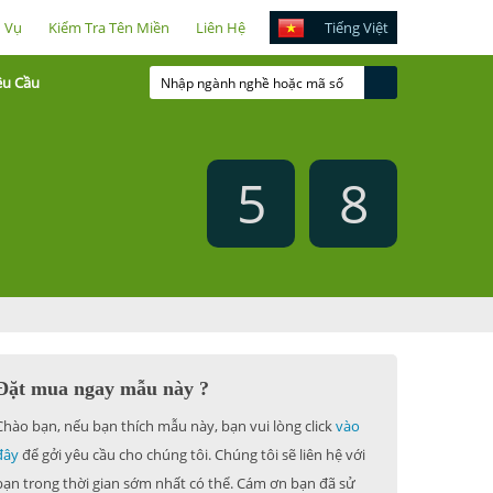
h Vụ
Kiểm Tra Tên Miền
Liên Hệ
Tiếng Việt
êu Cầu
5
8
Đặt mua ngay mẫu này ?
Chào bạn, nếu bạn thích mẫu này, bạn vui lòng click
vào
đây
để gởi yêu cầu cho chúng tôi. Chúng tôi sẽ liên hệ với
bạn trong thời gian sớm nhất có thể. Cám ơn bạn đã sử