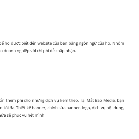
y để họ được biết đến website của bạn bằng ngôn ngữ của họ. Nhóm
ho doanh nghiệp với chi phí dễ chấp nhận.
i tốn thêm phí cho những dịch vụ kèm theo. Tại Mắt Bão Media, bạn
n tối đa. Thiết kế banner, chỉnh sửa banner, logo, dịch vụ nội dung,
hứa sẽ phục vụ hết mình.