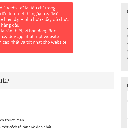
1 website” là tiêu chí trong
iển internet thì ngày nay “Mỗi
e hiện đại – phù hợp - đầy đủ chức
í hàng đầu.
là cần thiết, vì bạn đang đọc
thay đổi/cập nhật một website
 cao nhất và tốt nhất cho website
IỆP
kích thước màn
 một cách rõ ràng và đẹp nhất.