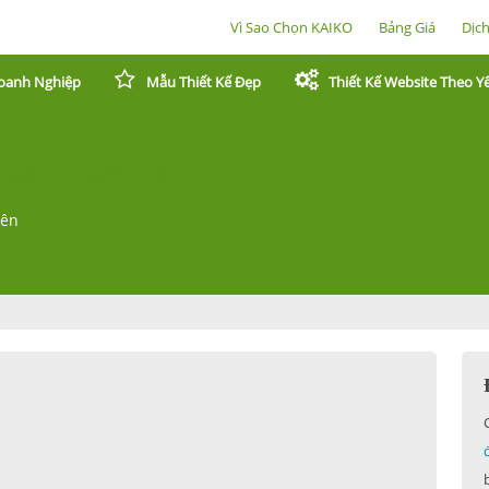
Vì Sao Chọn KAIKO
Bảng Giá
Dịc
oanh Nghiệp
Mẫu Thiết Kế Đẹp
Thiết Kế Website Theo Y
BSITE NỔI BẬT
yên