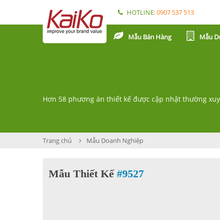
HOTLINE:
0907 537 513
Mẫu Bán Hàng
Mẫu D
MỘT LỰA CHỌN ĐÚNG, MỘT WE
Hơn 58 phương án thiết kế được cập nhật thường xu
Trang chủ
Mẫu Doanh Nghiệp
Mẫu Thiết Kế
#9527