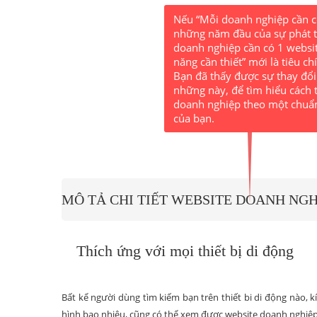
Nếu “Mỗi doanh nghiệp cần có 
những năm đầu của sự phát tr
doanh nghiệp cần có 1 websit
năng cần thiết” mới là tiêu ch
Bạn đã thấy được sự thay đổi 
những này, để tìm hiểu cách 
doanh nghiệp theo một chuẩn
của bạn.
MÔ TẢ CHI TIẾT WEBSITE DOANH NGH
Thích ứng với mọi thiết bị di động
Bất kể người dùng tìm kiếm bạn trên thiết bi di động nào, 
hình bao nhiêu, cũng có thể xem được website doanh nghiệp